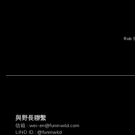
Rob
與野長聯繫
信箱 : wei-en@funinwild.com
LIND ID : @funinwild