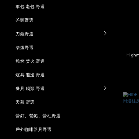
軍包.老包.野選
斧頭野選
刀鋸野選
柴爐野選
Highm
燒烤.焚火.野選
爐具.週邊.野選
餐具.鍋類.野選
天幕.野選
營釘、營鎚、營柱野選
戶外咖啡器具野選