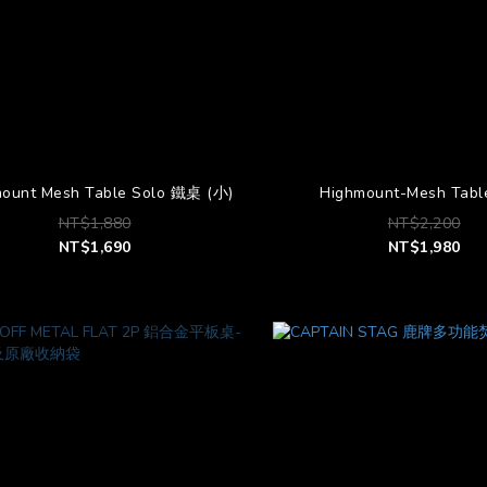
ount Mesh Table Solo 鐵桌 (小)
Highmount-Mesh Tab
NT$1,880
NT$2,200
NT$1,690
NT$1,980