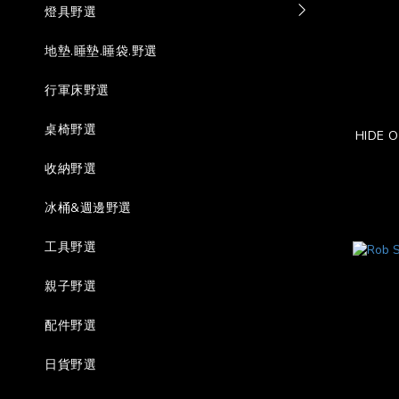
燈具野選
地墊.睡墊.睡袋.野選
行軍床野選
桌椅野選
HIDE 
收納野選
冰桶&週邊野選
工具野選
親子野選
配件野選
日貨野選