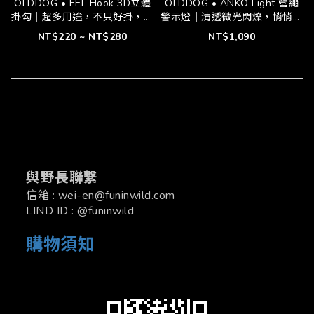
OLDDOG • EEL Hook 3D立體
OLDDOG • ANKO Light 營繩
掛勾｜超多用途，不只好掛，還
警示燈｜清透微光閃爍，悄悄融
要好看｜➌種款式可選
入夜裡最靜謐的風景｜一組❹顆
NT$220 ~ NT$280
NT$1,090
入
與野長聯繫
信箱 : wei-en@funinwild.com
LIND ID : @funinwild
購物須知