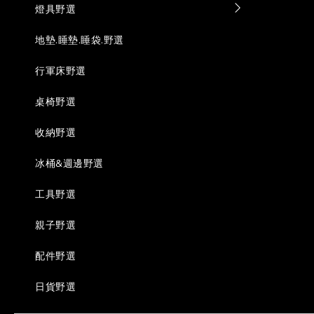
燈具野選
地墊.睡墊.睡袋.野選
行軍床野選
桌椅野選
收納野選
冰桶&週邊野選
工具野選
親子野選
配件野選
日貨野選