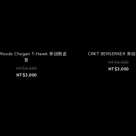
Woods Chogan T-Hawk 斧頭附皮
CRKT BERSERKER 
套
NT$4,560
NT$4,560
NT$3,000
NT$3,000