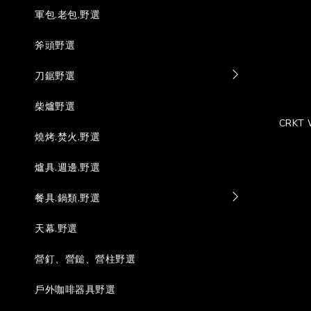
軍包.老包.野選
斧頭野選
刀鋸野選
柴爐野選
CRKT 
燒烤.焚火.野選
爐具.週邊.野選
餐具.鍋類.野選
天幕.野選
營釘、營鎚、營柱野選
戶外咖啡器具野選