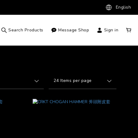
English
Search Products
Message Shop
Sign in
24 Items per page