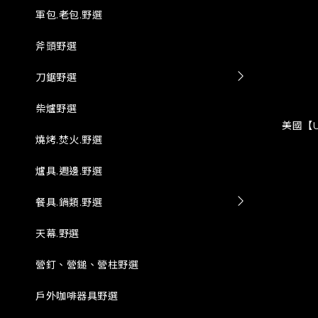
軍包.老包.野選
斧頭野選
刀鋸野選
柴爐野選
美國【U
燒烤.焚火.野選
爐具.週邊.野選
餐具.鍋類.野選
天幕.野選
營釘、營鎚、營柱野選
戶外咖啡器具野選