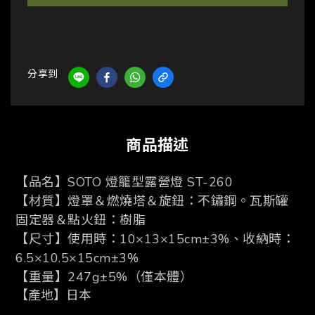
分享到
商品描述
【品名】
SOTO
燈籠型露營燈
ST-260
【材質】燈罩＆燃燒塔＆旋鈕：不鏽鋼。瓦斯罐
固定器＆點火鈕：樹脂
【尺寸】使用時：
10
×
13
×
15cm
±
3%
、收納時：
6.5
×
10.5
×
15cm
±
3%
【重量】
247g
±
5%
（僅本體）
【產地】日本