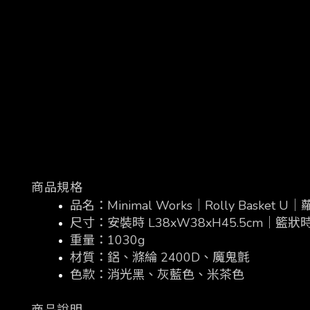
商品規格
品名：
Minimal Works
｜
Rolly Basket U
｜
尺寸：安裝時
L38xW38xH45.5cm
｜籃狀
重量：
1030
g
材質：鋁、滌綸
2400D
、魔鬼氈
色款：
消光黑、灰藍色、米茶色