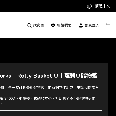
繁體中文
找商品
聯絡我們
會員登入
Works｜Rolly Basket U｜蘿莉U儲物籃
所設計，是一款可折疊的儲物籃，由兩個物件組成：框架和儲物布
綸 2400D。重量輕，收納尺寸小，但卻具備不小的儲物空間，
。