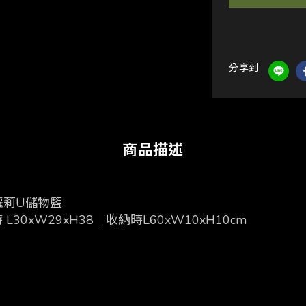
分享到
商品描述
蘿莉
U
儲物籃
時
L30xW29xH38
｜收納時
L60xW10xH10cm