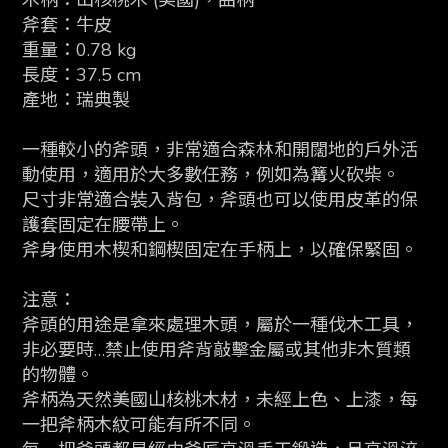
木柄：山核桃木 (美國)
，曲柄
斧套：牛皮
重量：0.78 kg
長度：37.5 cm
產地：瑞典製
一種較小的斧頭，非常適合森林和開闊地的戶外活
動使用，適用於大多數任務，例如為篝火砍柴。
尺寸非常適合裝入背包，斧頭也可以使用皮革的保
護套固定在腰帶上。
斧身使用木楔和鋼楔固定在手柄上，以確保緊固。
注意：
斧頭的用途是拿來處理木頭，屬於一種伐木工具，
非必要時…禁止使用斧背敲擊金屬或其他非木質類
的物體。
斧柄為天然美國山核桃木材，未經上色、上漆，每
一把斧柄木紋可能有所不同。