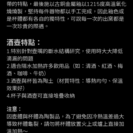
帶的特點，最後施以古銅金屬釉以1215度高溫氧化
燒燒製，堅持每件器物都以手工完成，因此釉色或
是杯體都有各自的獨特性，可說每一次的出窯都是
一次珍貴的際遇。
酒壺特點：
1.特別針對壺嘴的斷水結構研究，使用時大大降低
滴漏的問題
2.適合隔水加熱許多飲用品（如：清酒、紅酒、梅
酒、咖啡、牛奶）
3.酒壺與杯皆為陶土（材質特性：導熱均勻、保溫
效果好）
4.杯子與酒壺可直接堆疊收納
注意：
因壺體與杯體為陶製品，為了避免因冷熱溫差過大
導致杯體龜裂，請勿將杯體放置火上或爐上直接加
溫加熱～