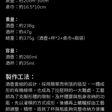
桌墊：
約20cm*30cm
桌巾：約16.5*10cm
重量：
酒壺：約238g
酒杯：約47
g
總重：約375g（酒壺+杯*2+桌巾+麻袋）
容量：
酒壺：約280ml
酒杯：約35
ml
製作工法：
酒壺套組的設計，採用簡單而俐落的造型，一體成
形的有機線條，也成為了拉胚時的一大難處，工藝
師為了克服形體的限制，及杯體要與瓶身收納的功
能，先以灌模的方式成形，後續再上轆轤經由工藝
師調整、精修，造就了杯與瓶能夠完整收納方便攜