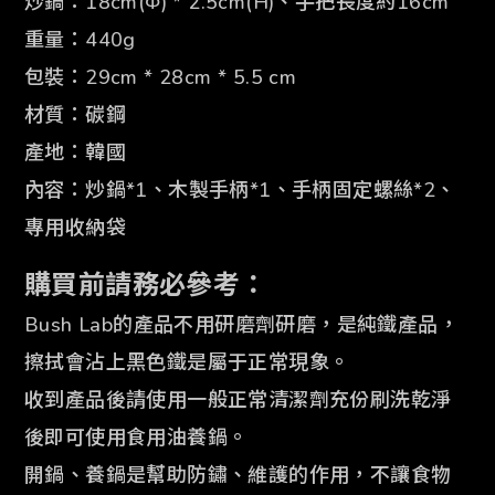
炒鍋：18
cm(
Φ)
* 2.5
cm
(H)、手把長度約16cm
重量：440g
包裝：29
cm
* 28
cm
* 5.5 cm
材質：碳鋼
產地：韓國
內容：炒鍋*1、
木製手柄*1、手柄固定螺絲*2、
專用收納袋
購買前請務必參考：
Bush Lab的產品不用研磨劑研磨，是純鐵產品，
擦拭會沾上黑色鐵是屬于正常現象。
收到產品後請使用一般正常清潔劑充份刷洗乾淨
後即可使用食用油養鍋。
開鍋、養鍋是幫助防鏽、維護的作用，不讓食物