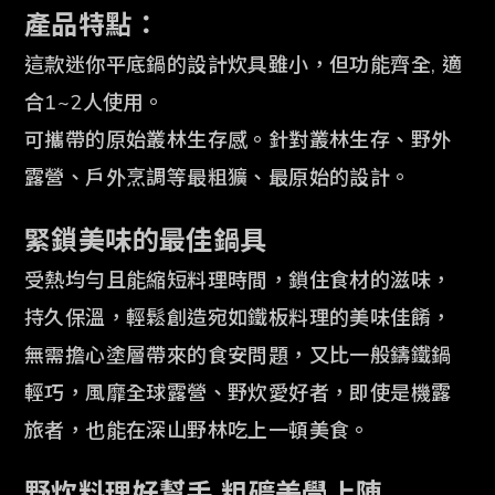
產品特點：
這款迷你平底鍋的設計
炊具雖小，但功能齊全, 適
合1~2人使用。
可攜帶的原始叢林生存感。針對叢林生存、野外
露營、戶外烹調等最粗獷、最原始的設計。
緊鎖美味的最佳鍋具
受熱均勻且能縮短料理時間，鎖住食材的滋味，
持久保溫，輕鬆創造宛如鐵
板料理的美味佳餚，
無需擔心塗層帶來的食安問題，又比一般鑄鐵鍋
輕巧，風靡全球露營
、野炊愛好者，即使是機露
旅者，也能在深山野林吃上一頓美食。
野炊料理好幫手 粗礦美學上陣