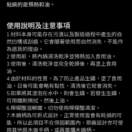
粘鍋的是預熱和油。
使用說明及注意事項
1.材料本身可能存在污漬以及製造過程中產生的自
然凹槽或刮痕。它會隨著使用而自然消失，不能作
為退貨的理由。
2.使用前，將內鍋清洗乾淨並預熱加入食用油。
3.使用後，清洗乾淨並完全乾燥後，再塗上食用
油。
4.由於材料的性質，為了防止產品生鏽，塗了食用
油，日後可能會略有黏性，清洗後它就會消失。
5.如果將其浸泡在水中，則會生鏽。若發生生鏽，
可用鐵刷擦拭，然後上油。
6.檸檬酸溶解鐵。切勿使用檸檬酸清潔。
7.木鍋柄為可拆式設計，正常使用皆會有耗損的可
能，所以此項目不在保固範圍內，原廠設計亦可使
用其他原木做手柄，或再單購木鍋柄。