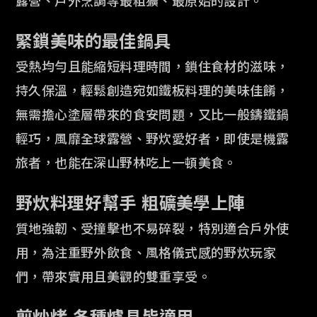
露營、戶外烹調等最粗獷、最原始的設計。
緊鎖美味的最佳鍋具
受熱均勻且能縮短料理時間，鎖住食材的滋味，
持久保溫，輕鬆創造宛如鐵
板料理的美味佳餚，
無需擔心塗層帶來的食安問題，又比一般鑄鐵鍋
輕巧，風靡全球露營
、野炊愛好者，即使是機露
旅者，也能在深山野林吃上一頓美食。
野炊料理好幫手 粗礦美學上陣
質地強韌、受撞擊也不易碎裂，特別適合戶外使
用，為注重野外飲食、風格儀式感的野炊
玩家
們，帶來實用且美觀的雙重享受。