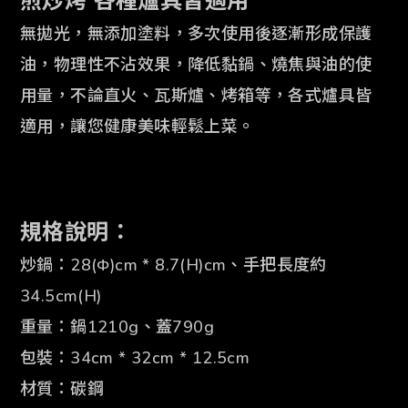
煎炒烤 各種爐具皆適用
無拋光，無添加塗料，多次使用後逐漸形成保護
油，物理性不沾效果，降低黏鍋、燒焦與
油的使
用量，不論直火、瓦斯爐、烤箱等，各式爐具皆
適用，讓您健康
美味輕鬆上菜。
規格說明：
炒鍋：28
(Φ)
cm
* 8.7(H)cm、手把長度約
34.5
cm
(H)
重量：鍋1210g、蓋790g
包裝：34
cm
* 32
cm
* 12.5cm
材質：碳鋼