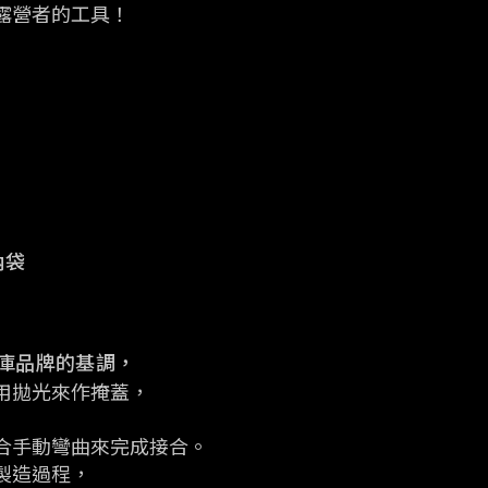
露營者的工具！
納袋
和車庫品牌的基調，
用拋光來作掩蓋，
合手動彎曲來完成接合。
製造過程，