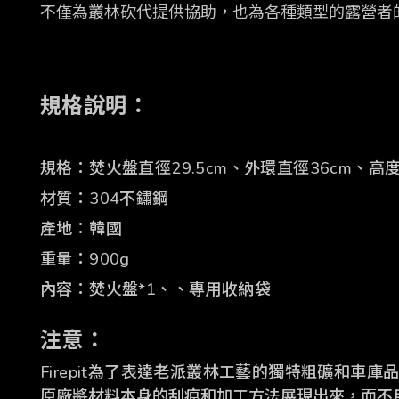
不僅為叢林砍代提供協助，也為各種類型的露營者
規格說明：
規格：焚火盤直徑29.5cm、外環直徑36cm、高度
材質：304不鏽鋼
產地：韓國
重量：900g
內容：焚火盤
*1、、
專用收納袋
注意：
Firepit為了表達老派叢林工藝的獨特粗礦和車庫
原廠將材料本身的刮痕和加工方法展現出來，而不