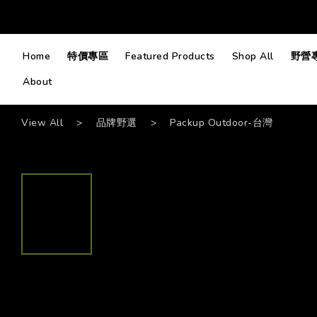
Home
特價專區
Featured Products
Shop All
野營
About
View All
>
品牌野選
>
Packup Outdoor-台灣