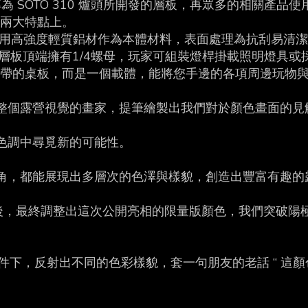
or 第一款專為 SOTO 310 爐頭所開發的層板，再眾多的相關產
兩大特點上。
同，採用高強度輕質鋁材作為本體材料，表面處理為抗刮易清
層板頂端擁有1/4螺母，玩家可組裝燈桿掛載照明燈具
不僅止於便利攜帶的桌板，而是一個載體，能將您手邊的各項周邊玩
整個露營視覺的畫家，提筆繪製出我們對於顏色畫面的見
色調中尋覓新的可能性。
角，都能展現出多層次的色澤與樣貌，創造出豐富有趣的
與色彩測試後，最終調整出這次公開亮相的限量版顏色，我們突
條件下，反射出不同的色彩樣貌，套一句朋友的老話 “ 這