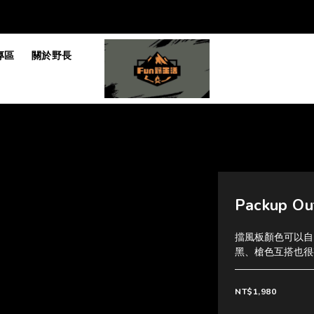
專區
關於野長
Packup O
擋風板顏色可以自
黑、槍色互搭也很
NT$1,980