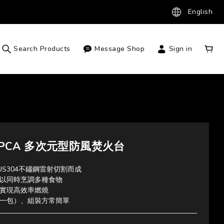
English
Search Products
Message Shop
Sign in
RAPCA 多次元型防風焚火台
US304不鏽鋼雷射切割而成
以同時烹調多種食物
實現高效率燃燒
一包）、組裝方常簡單