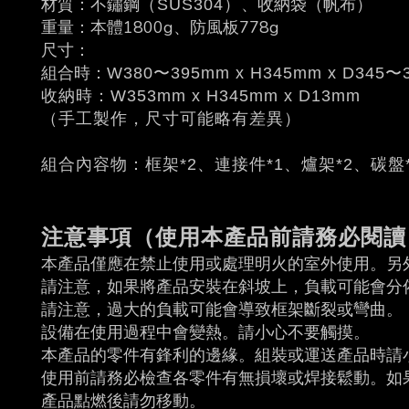
材質：不鏽鋼
、收納袋（帆布）
（SUS304）
重量：本體1800g、防風板778g
尺寸：
組合時：
W380〜395mm x H345mm x D345〜
收納時：W353mm x H345mm x D13mm
（手工製作，尺寸可能略有差異）
組合內容物：框架*2、連接件*1、爐架*2、碳盤*
注意事項（使用本產品前請務必閱讀
本產品僅應在禁止使用或處理明火的室外使用。另
請注意，如果將產品安裝在斜坡上，負載可能會分
請注意，過大的負載可能會導致框架斷裂或彎曲。
設備在使用過程中會變熱。請小心不要觸摸。
本產品的零件有鋒利的邊緣。組裝或運送產品時請
使用前請務必檢查各零件有無損壞或焊接鬆動。如
產品點燃後請勿移動。