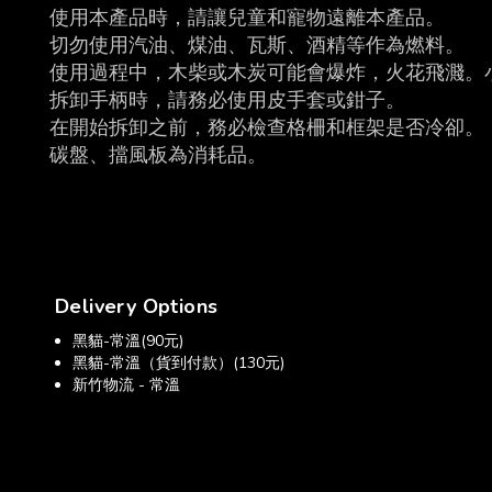
使用本產品時，請讓兒童和寵物遠離本產品。
切勿使用汽油、煤油、瓦斯、酒精等作為燃料。
使用過程中，木柴或木炭可能會爆炸，火花飛濺。
拆卸手柄時，請務必使用皮手套或鉗子。
在開始拆卸之前，務必檢查格柵和框架是否冷卻。
碳盤、擋風板為消耗品。
Delivery Options
黑貓-常溫(90元)
黑貓-常溫（貨到付款）(130元)
新竹物流 - 常溫