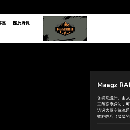
專區
關於野長
Maagz 
倒梯形設計、由S
三段高度調節，可
透過大量空氣流通
收納輕巧（薄薄的