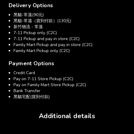
Delivery Options
黑貓-常溫(90元)
黑貓-常溫（貨到付款）(130元)
新竹物流 - 常溫
7-11 Pickup only (C2C)
7-11 Pickup and pay in store (C2C)
Family Mart Pickup and pay in store (C2C)
Family Mart Pickup only (C2C)
Payment Options
Credit Card
Pay on 7-11 Store Pickup (C2C)
Pay on Family Mart Store Pickup (C2C)
Bank Transfer
黑貓宅配(貨到付款)
Additional details