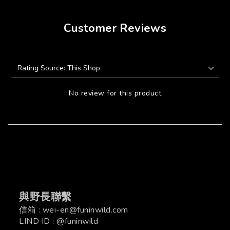
Customer Reviews
No review for this product
與野長聯繫
信箱 : wei-en@funinwild.com
LIND ID : @funinwild