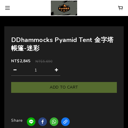
DDhammocks Pyamid Tent 金字塔
帳篷-迷彩
NT$2,845
NT$5,690
ADD TO CART
Share