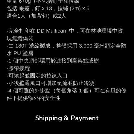
重量 670g（不包括釘子和拉線
包括 帳篷，釘 x 13，拉繩 (2m) x 5
適合1人（加背包）或2人
-完全打印在 DD Multicam 中，可在林地環境中實
現無縫偽裝
-由 180T 滌綸製成，整體採用 3,000 毫米額定全防
水 PU 塗層
-1 個中央頂部環用於連接到高架點或樹
-膠帶接縫
-可捲起並固定的拉鍊入口
-小後壁通風口可增加氣流並防止冷凝
-4 個可選的外掛點（每個角落 1 個）可在有風的條
件下提供額外的安全性
Shipping & Payment