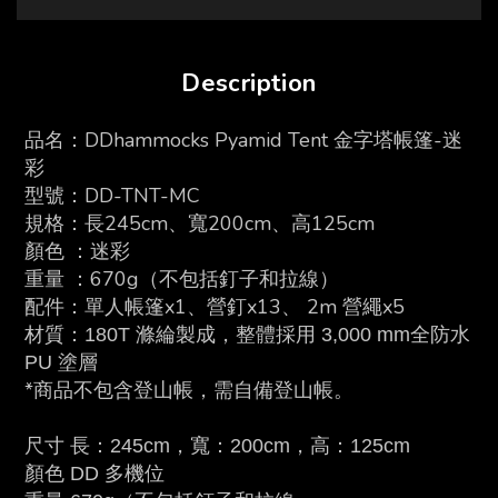
Description
品名：
DDhammocks Pyamid Tent 金字塔帳篷-迷
彩
型號：DD-TNT-MC
規格：長245cm、寬200cm、高125cm
顏色 ：迷彩
重量 ：670g（不包括釘子和拉線）
配件：單人帳篷x1、營釘x13、 2m 營繩x5
材質：
180T 滌綸製成，整體採用 3,000 mm全防水
PU 塗層
*商品不包含登山帳，需自備登山帳。
尺寸 長：245cm，寬：200cm，高：125cm
顏色 DD 多機位