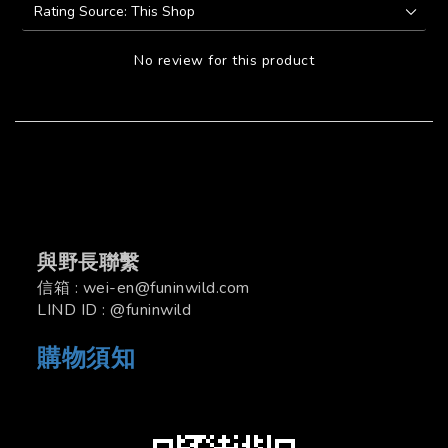
No review for this product
與野長聯繫
信箱 : wei-en@funinwild.com
LIND ID : @funinwild
購物須知