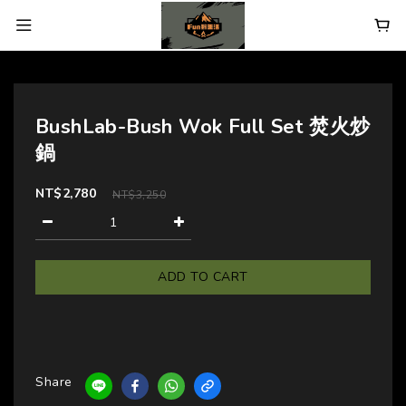
BushLab-Bush Wok Full Set 焚火炒
鍋
NT$2,780
NT$3,250
ADD TO CART
Share