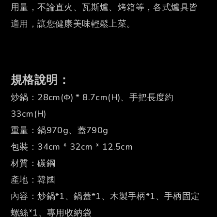
用量，不論直火、瓦斯爐、烤箱等，各式爐具皆
適用，讓您健康
美味輕鬆上菜。
規格說明：
炒鍋：28
cm
(Φ) * 8.7
cm
(H)、手把長度約
33
cm
(H)
重量：鍋970g、蓋790g
包裝：34
cm
* 32
cm
* 12.5cm
材質：碳鋼
產地：韓國
內容：炒鍋*1、鍋蓋*1、
木製手柄*1、手柄固定
螺絲*1、
專用收納袋