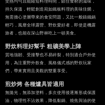
受熱均勻且能縮短料理時間，鎖住食材的滋味，
持久保溫，輕鬆創造宛如鐵
板料理的美味佳餚，
無需擔心塗層帶來的食安問題，又比一般鑄鐵鍋
輕巧，風靡全球露營
、野炊愛好者，即使是機露
旅者，也能在深山野林吃上一頓美食。
野炊料理好幫手 粗礦美學上陣
質地強韌、受撞擊也不易碎裂，特別適合戶外使
用，為注重野外飲食、風格儀式感的野炊
玩家
們，帶來實用且美觀的雙重享受。
煎炒烤 各種爐具皆適用
無拋光，無添加塗料，多次使用後逐漸形成保護
油，物理性不沾效果，降低黏鍋、燒焦與
油的使