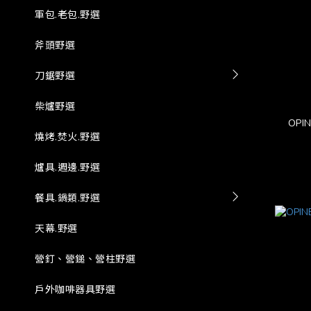
軍包.老包.野選
斧頭野選
刀鋸野選
柴爐野選
OPIN
燒烤.焚火.野選
爐具.週邊.野選
餐具.鍋類.野選
天幕.野選
營釘、營鎚、營柱野選
戶外咖啡器具野選