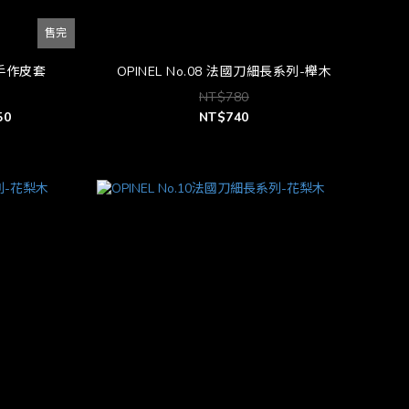
售完
人手作皮套
OPINEL No.08 法國刀細長系列-櫸木
NT$780
50
NT$740