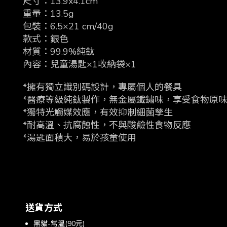
尺寸：13.9x4.1cm
重量：13.5g
包裝：6.5×21 cm/40g
款式：銀色
材質：99.9%純鈦
內容：兒童湯匙×1收納袋×1
*擁有獨立識別碼設計，專屬個人的餐具
*醫療等級純鈦製作，無金屬鐵鏽味，享受食物原
*獨特光觸媒效應，有效抑制細菌孳生
*耐高溫、抗腐蝕性，不與酸鹼性食物反應
*湯匙面積大，易於孩童使用
送貨方式
黑貓-常溫(90元)