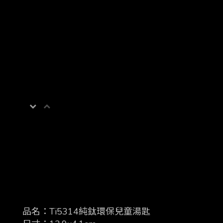
品名：Ti5314純鈦環保兒童湯匙